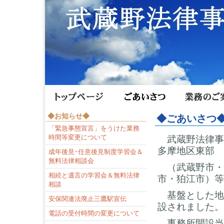
◆お知らせ◆
◆ごあいさつ
「緊急事態宣言」をうけた業務
時間等変更について
武蔵野法律事
多摩地区東部
成年後見･任意後見制度学習会＆
無料法律相談会
（武蔵野市・
相続と遺言の学習会＆無料法律
市・狛江市）等
相談
基盤とした地
安保関連法廃止三鷹駅宣伝
設されました。
電話の受付時間の変更について
事務所開設当